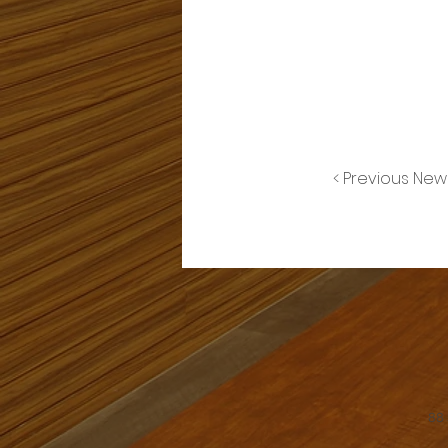
< Previous New
88 