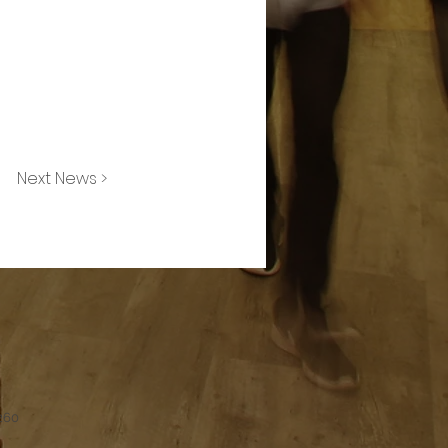
Next News >
260