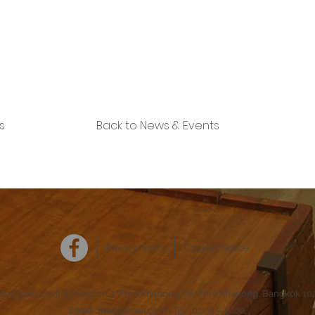
s
Back to News & Events
Privacy Notice
Cookies Notice
Soi Sukhumvit 62 Section 3, Phra Khanong Tai, Phra Khanong, Bangkok 10
Email :
info@prakit.com
, Tel : 02-715-3000